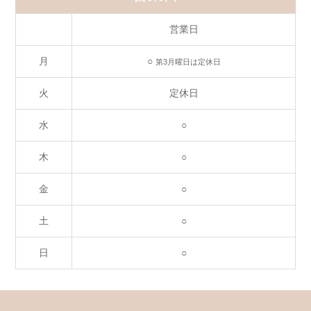
営業日
営業日
月
○
第3月曜日は定休日
火
定休日
水
○
木
○
金
○
土
○
日
○