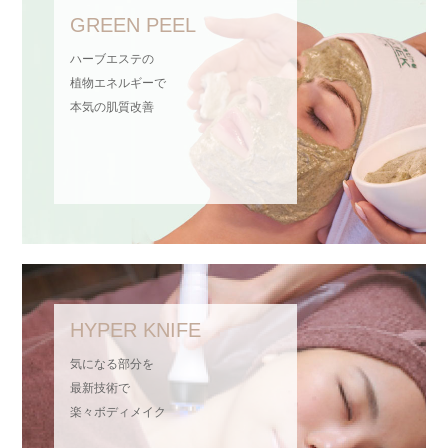
新春キャンペーンのお知らせ
年末年始のお休みのお知らせ
GREEN PEEL
ハーブエステの
次世代アイブロウ 岩手初上陸！
植物エネルギーで
本気の肌質改善
4月のキャンペーン告知♪
HYPER KNIFE
気になる部分を
最新技術で